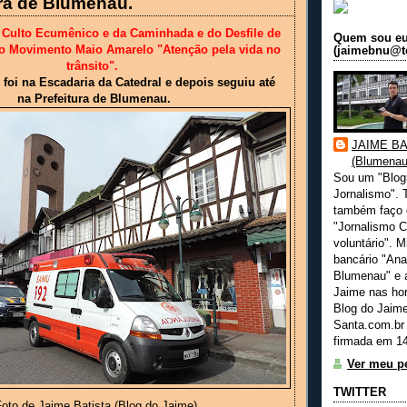
ura de Blumenau.
o Culto Ecumênico e da Caminhada e do Desfile de
Quem sou e
o Movimento Maio Amarelo "Atenção pela vida no
(jaimebnu@te
trânsito".
foi na Escadaria da Catedral e depois seguiu até
na Prefeitura de Blumenau.
JAIME BA
(Blumenau
Sou um "Blog
Jornalismo". 
também faço
"Jornalismo C
voluntário". M
bancário "Ana
Blumenau" e a
Jaime nas hor
Blog do Jaime
Santa.com.br
firmada em 14
Ver meu pe
TWITTER
oto de Jaime Batista (Blog do Jaime)