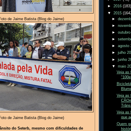
►
2016
(183
▼
2015
(164
►
dezemb
oto de Jaime Batista (Blog do Jaime)
►
novemb
►
outubr
►
setemb
►
agosto
►
julho 2
►
junho 
▼
maio 2
Veja as
"100e
Biciclet
Blumen
Veja as 
CÃOmi
Trânsi
Veja as 
que a
oto de Jaime Batista (Blog do Jaime)
Quem go
rânsito do Seterb, mesmo com dificuldades de
histór