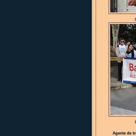
F
F
Agente de t