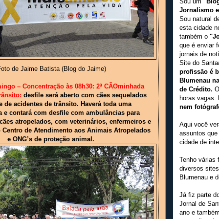
Sou um
"Blo
Jornalismo 
Sou natural d
esta cidade 
também o
"J
que é enviar f
jornais de not
Site do Sant
oto de Jaime Batista (Blog do Jaime)
profissão é 
Blumenau na 
mingo – Concentração às 08h30: 2ª CÃOminhada
de Crédito.
O 
rânsito:
desfile será aberto com cães sequelados
horas vagas.
e de acidentes de trânsito. Haverá toda uma
nem fotógraf
ra e contará com desfile com ambulâncias para
cães atropelados, com veterinários, enfermeiros e
Aqui você ver
o Centro de Atendimento aos Animais Atropelados
assuntos que
e ONG’s de proteção animal.
cidade de int
Tenho várias 
diversos sites
Blumenau e do
Já fiz parte d
Jornal de San
ano e também 