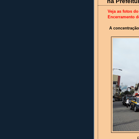
na Prefeit
Veja as fotos d
Encerramento d
A concentração 
F