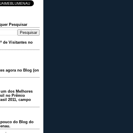
 quer Pesquisar
º de Visitantes no
ntes agora no Blog (on
 um dos Melhores
sil no Prêmio
sil 2011, campo
pouco do Blog do
menau.