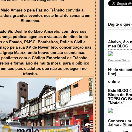
aio Amarelo pela Paz no Trânsito convida a
a dois grandes eventos neste final de semana em
Blumenau.
Digite o que
bado 9h: Desfile do Maio Amarelo, com diversos
rança pública: agentes e viaturas de trânsito de
es do Estado, PMSC, Bombeiros, Polícia Civil e
Abaixo, é o n
meu BLOG
naço pela rua XV de Novembro, concentração nas
a Igreja Matriz, onde houve um ato ecumênico.
e panfletos com o Código Emocional de Trânsito,
Contador Grátis
relos e formulário de multa moral para o público
carem aos pais e adultos que não as protegem no
Nº de visita
line)
trânsito.
online
Este BLOG é
Blogs do Bra
TOPBLOG Bra
"Notícia".
Conheça um 
Jaime - Blu