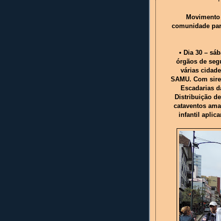
Movimento M
comunidade par
• Dia 30 – sá
órgãos de segu
várias cidad
SAMU. Com sire
Escadarias d
Distribuição d
cataventos ama
infantil apli