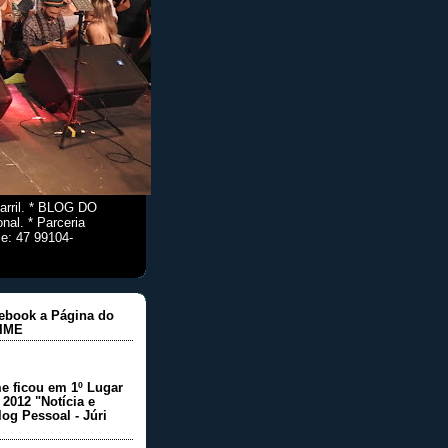
arril. * BLOG DO
nal. * Parceria
e: 47 99104-
ebook a Página do
IME
e ficou em 1º Lugar
2012 "Notícia e
log Pessoal - Júri