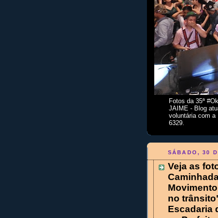
Fotos da 35ª #Ok
JAIME - Blog atua
voluntária com a
6329.
SÁBADO, 30 D
Veja as fo
Caminhada 
Movimento 
no trânsito
Escadaria 