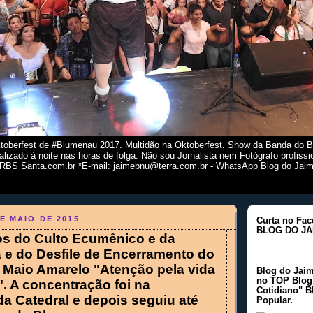
toberfest de #Blumenau 2017. Multidão na Oktoberfest. Show da Banda do B
lizado à noite nas horas de folga. Não sou Jornalista nem Fotógrafo profissio
 RBS Santa.com.br *E-mail: jaimebnu@terra.com.br - WhatsApp Blog do Jaim
E MAIO DE 2015
Curta no Fac
BLOG DO JA
tos do Culto Ecumênico e da
e do Desfile de Encerramento do
Maio Amarelo "Atenção pela vida
Blog do Jaim
no TOP Blog 
". A concentração foi na
Cotidiano" B
da Catedral e depois seguiu até
Popular.