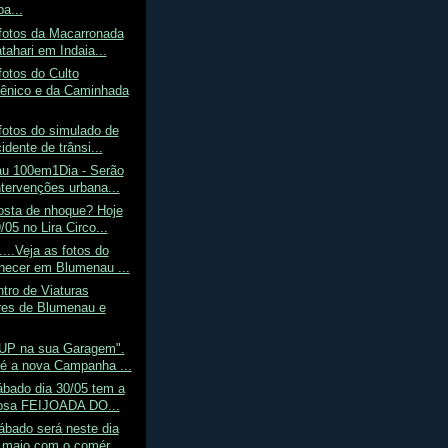
pa...
fotos da Macarronada
tahari em Indaia...
fotos do Culto
nico e da Caminhada
fotos do simulado de
dente de trânsi...
u 100em1Dia - Serão
ntervenções urbana...
sta de nhoque? Hoje
/05 no Lira Circo...
...Veja as fotos do
ecer em Blumenau ...
tro de Viaturas
ares de Blumenau e
UP na sua Garagem".
é a nova Campanha ...
ábado dia 30/05 tem a
iosa FEIJOADA DO...
ábado será neste dia
 maio com o comér...