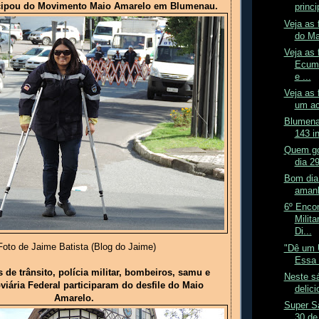
icipou do Movimento Maio Amarelo em Blumenau.
princi
Veja as 
do Ma
Veja as 
Ecumê
e ...
Veja as 
um aci
Blumena
143 i
Quem go
dia 29
Bom dia.
amanh
6º Encon
Milit
Di...
oto de Jaime Batista (Blog do Jaime)
"Dê um 
Essa 
s de trânsito, polícia militar, bombeiros, samu e
Neste s
viária Federal participaram do desfile do Maio
delic
Amarelo.
Super S
30 de