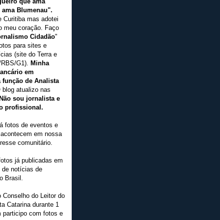
gueiro que ama
e ama Blumenau".
e Curitiba mas adotei
no meu coração. Faço
ornalismo Cidadão
"
otos para sites e
ícias (site do Terra e
a/RBS/G1).
Minha
bancário em
função de Analista
blog atualizo nas
Não sou jornalista e
o profissional.
á fotos de eventos e
 acontecem em nossa
eresse comunitário.
fotos já publicadas em
 de notícias de
 Brasil.
o Conselho do Leitor do
ta Catarina durante 1
participo com fotos e