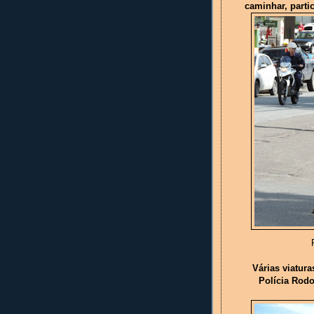
caminhar, part
F
Várias viatura
Polícia Rodo