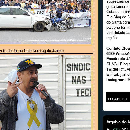
sugestões de
gratuitamente
Catarina e pa
E o Blog do J
do Santa.com
parceria foi f
visibilidade a
região.
Contato Blog
oto de Jaime Batista (Blog do Jaime)
6329 WhatsA
Facebook:
JA
SILVA - Blog 
Twitter:
@JA
E-mail:
jaime
Instagram:
J
Arquivo do b
►
2017
(45)