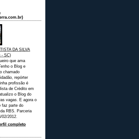
u
rra.com.br)
TISTA DA SILVA
 - SC)
ueiro que ama
Tenho o Blog e
 o chamado
idadão, repórter
inha profissão é
lista de Crédito em
tualizo o Blog do
as vagas. E agora o
 faz parte do
 da RBS. Parceria
/02/2012.
rfil completo