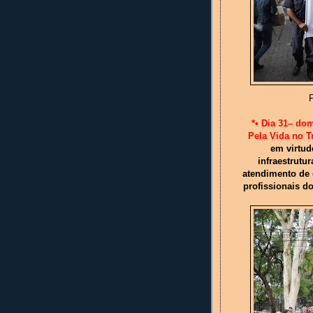
F
*
• Dia 31– do
Pela Vida no T
em virtud
infraestrutu
atendimento de 
profissionais d