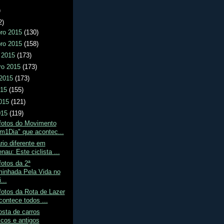
)
2)
ro 2015
(130)
ro 2015
(158)
o 2015
(173)
ro 2015
(173)
 2015
(173)
015
(155)
2015
(121)
015
(119)
 fotos do Movimento
m1Dia" que acontec...
ário diferente em
au: Este ciclista ...
fotos da 2ª
nhada Pela Vida no
...
fotos da Rota de Lazer
contece todos ...
sta de carros
icos e antigos