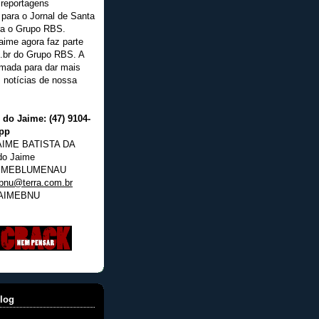
 reportagens
 para o Jornal de Santa
ra o Grupo RBS.
aime agora faz parte
.br do Grupo RBS. A
irmada para dar mais
s notícias de nossa
 do Jaime: (47) 9104-
pp
IME BATISTA DA
do Jaime
IMEBLUMENAU
bnu@terra.com.br
AIMEBNU
log